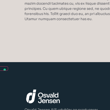
mazim docendi tacimates cu, vis ex iisque dissent
principes. Cu quem ubique regione sed, ne quo
forensibus his. Tollit graeci duo eu, an pri albuciu
Utamur numquam consectetuer has eu.
Osvald Jensen A/S udvikler og producerer