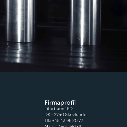
Firmaprofil
Literbuen 16D
DK - 2740 Skovlunde
Tlf.: +45 43 96 20 77
Mail: oj@osvald.dk