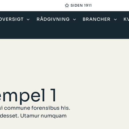
SIDEN 1911
OVERSIGT
RÅDGIVNING
BRANCHER
K
mpel 1
si commune forensibus his.
 prodesset. Utamur numquam