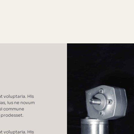
t voluptaria. His
ias, ius ne novum
dsi commune
s prodesset.
t voluptaria. His