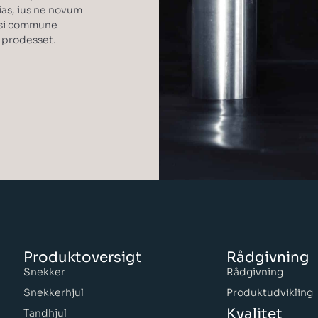
ias, ius ne novum
dsi commune
s prodesset.
Produktoversigt
Rådgivning
Snekker
Rådgivning
Snekkerhjul
Produktudvikling
Kvalitet
Tandhjul