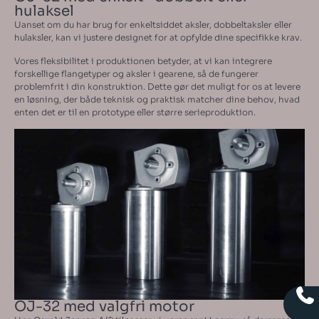
hulaksel
Uanset om du har brug for enkeltsiddet aksler, dobbeltaksler eller
hulaksler, kan vi justere designet for at opfylde dine specifikke krav.
Vores fleksibilitet i produktionen betyder, at vi kan integrere
forskellige flangetyper og aksler i gearene, så de fungerer
problemfrit i din konstruktion. Dette gør det muligt for os at levere
en løsning, der både teknisk og praktisk matcher dine behov, hvad
enten det er til en prototype eller større serieproduktion.
OJ-32 med valgfri motor