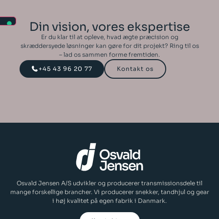
Din vision, vores ekspertise
Er du klar til at opleve, hvad ægte præcision og
skræddersyede løsninger kan gøre for dit projekt? Ring til os
– lad os sammen forme fremtiden.
+45 43 96 20 77
Kontakt os
Osvald Jensen A/S udvikler og producerer transmissionsdele til
mange forskellige brancher. Vi producerer snekker, tandhjul og gear
i høj kvalitet på egen fabrik i Danmark.