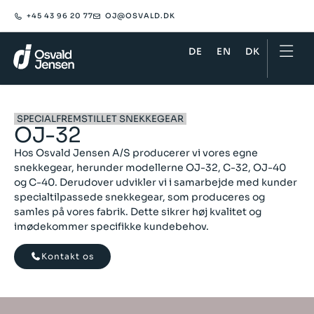
+45 43 96 20 77
OJ@OSVALD.DK​
DE
EN
DK
SPECIALFREMSTILLET SNEKKEGEAR
OJ-32
Hos Osvald Jensen A/S producerer vi vores egne
snekkegear, herunder modellerne OJ-32, C-32, OJ-40
og C-40. Derudover udvikler vi i samarbejde med kunder
specialtilpassede snekkegear, som produceres og
samles på vores fabrik. Dette sikrer høj kvalitet og
imødekommer specifikke kundebehov.
Kontakt os