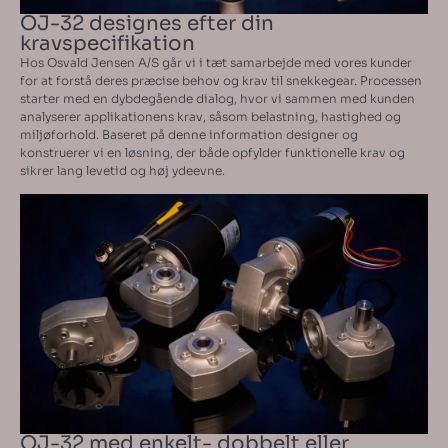
OJ-32 designes efter din
kravspecifikation
Hos Osvald Jensen A/S går vi i tæt samarbejde med vores kunder
for at forstå deres præcise behov og krav til snekkegear. Processen
starter med en dybdegående dialog, hvor vi sammen med kunden
analyserer applikationens krav, såsom belastning, hastighed og
miljøforhold. Baseret på denne information designer og
konstruerer vi en løsning, der både opfylder funktionelle krav og
sikrer lang levetid og høj ydeevne.
OJ-32 med enkelt- dobbelt eller