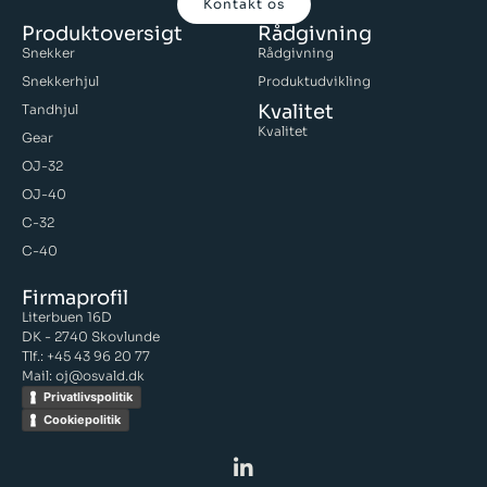
Kontakt os
Produktoversigt
Rådgivning
Snekker
Rådgivning
Snekkerhjul
Produktudvikling
Kvalitet
Tandhjul
Kvalitet
Gear
OJ-32
OJ-40
C-32
C-40
Firmaprofil
Literbuen 16D
DK - 2740 Skovlunde
Tlf.: +45 43 96 20 77
Mail: oj@osvald.dk
Privatlivspolitik
Cookiepolitik