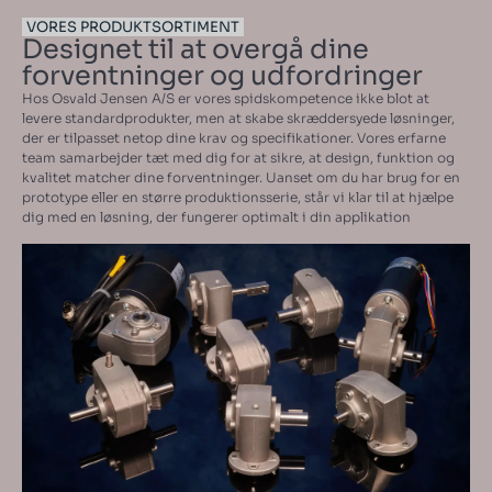
VORES PRODUKTSORTIMENT
Designet til at overgå dine
forventninger og udfordringer
Hos Osvald Jensen A/S er vores spidskompetence ikke blot at
levere standardprodukter, men at skabe skræddersyede løsninger,
der er tilpasset netop dine krav og specifikationer. Vores erfarne
team samarbejder tæt med dig for at sikre, at design, funktion og
kvalitet matcher dine forventninger. Uanset om du har brug for en
prototype eller en større produktionsserie, står vi klar til at hjælpe
dig med en løsning, der fungerer optimalt i din applikation