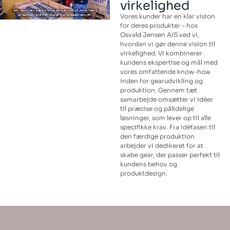
virkelighed
Vores kunder har en klar vision
for deres produkter – hos
Osvald Jensen A/S ved vi,
hvordan vi gør denne vision til
virkelighed. Vi kombinerer
kundens ekspertise og mål med
vores omfattende know-how
inden for gearudvikling og
produktion. Gennem tæt
samarbejde omsætter vi idéer
til præcise og pålidelige
løsninger, som lever op til alle
specifikke krav. Fra idéfasen til
den færdige produktion
arbejder vi dedikeret for at
skabe gear, der passer perfekt til
kundens behov og
produktdesign.