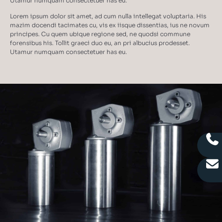
Utamur numquam consectetuer has eu.
Lorem ipsum dolor sit amet, ad cum nulla intellegat voluptaria. His
mazim docendi tacimates cu, vis ex iisque dissentias, ius ne novum
principes. Cu quem ubique regione sed, ne quodsi commune
forensibus his. Tollit graeci duo eu, an pri albucius prodesset.
Utamur numquam consectetuer has eu.