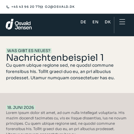
+45 43 96 20 77
OJ@OSVALD.DK​
DE
EN
DK
WAS GIBT ES NEUES?
Nachrichtenbeispiel 1
Cu quem ubique regione sed, ne quodsi commune
forensibus his. Tollit graeci duo eu, an pri albucius
prodesset. Utamur numquam consectetuer has eu.
18. JUNI 2026
Lorem ipsum dolor sit amet, ad cum nulla intellegat voluptaria. His
mazim docendi tacimates cu, vis ex iisque dissentias, ius ne novum
principes. Cu quem ubique regione sed, ne quodsi commune
forensibus his. Tollit graeci duo eu, an pri albucius prodesset.