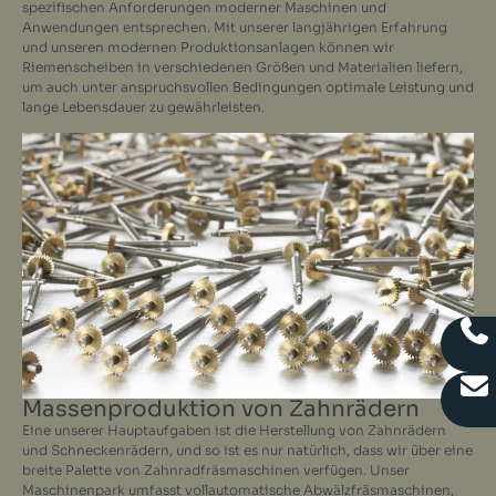
spezifischen Anforderungen moderner Maschinen und
Anwendungen entsprechen. Mit unserer langjährigen Erfahrung
und unseren modernen Produktionsanlagen können wir
Riemenscheiben in verschiedenen Größen und Materialien liefern,
um auch unter anspruchsvollen Bedingungen optimale Leistung und
lange Lebensdauer zu gewährleisten.
Massenproduktion von Zahnrädern
Eine unserer Hauptaufgaben ist die Herstellung von Zahnrädern
und Schneckenrädern, und so ist es nur natürlich, dass wir über eine
breite Palette von Zahnradfräsmaschinen verfügen. Unser
Maschinenpark umfasst vollautomatische Abwälzfräsmaschinen,