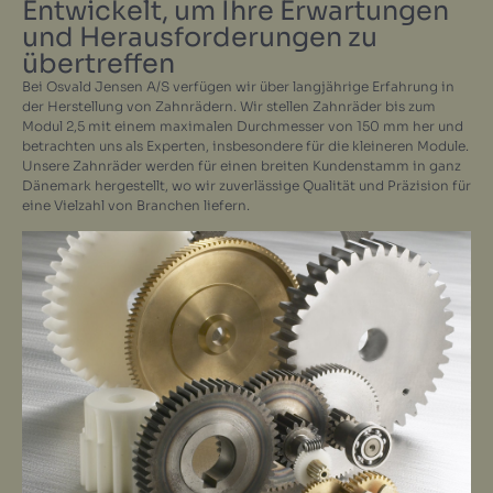
Entwickelt, um Ihre Erwartungen
und Herausforderungen zu
übertreffen
Bei Osvald Jensen A/S verfügen wir über langjährige Erfahrung in
der Herstellung von Zahnrädern. Wir stellen Zahnräder bis zum
Modul 2,5 mit einem maximalen Durchmesser von 150 mm her und
betrachten uns als Experten, insbesondere für die kleineren Module.
Unsere Zahnräder werden für einen breiten Kundenstamm in ganz
Dänemark hergestellt, wo wir zuverlässige Qualität und Präzision für
eine Vielzahl von Branchen liefern.