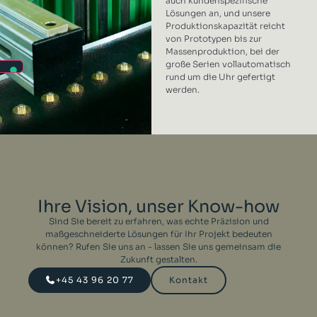
auch kundenspezifische
Lösungen an, und unsere
Produktionskapazität reicht
von Prototypen bis zur
Massenproduktion, bei der
große Serien vollautomatisch
rund um die Uhr gefertigt
werden.
Ihre Vision, unser Know-how
Sind Sie bereit zu erfahren, was echte Präzision und
maßgeschneiderte Lösungen für Ihr Projekt bedeuten
können? Rufen Sie uns an - lassen Sie uns gemeinsam die
Zukunft gestalten.
+45 43 96 20 77
Kontakt